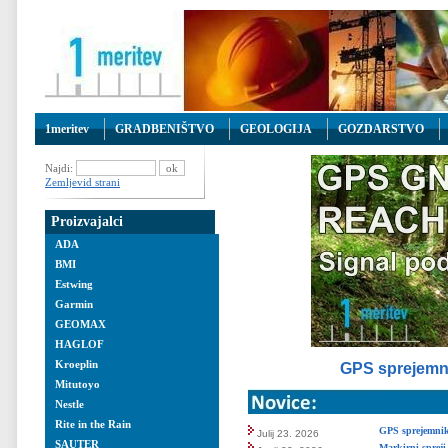
1meritev
GRADBENIŠTVO
GEOLOGIJA
GOZDARSTVO
Najdi:
Zemljevid strani
Proizvajalci
ADA
BMI
Estwing
Garmin
GEOMAX
HAGLOF
Kroeplin
GPS sprejemn
Mitutoyo
Nestle
Rite in the Rain
GPS sprejemni
Julij 23. 2026
SAUTER
Markirni sprej