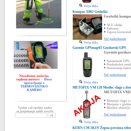
Večja slika
Kompas A002 Geološki
Geološki kompa
ALU ohišje
Padomer
Zapora horizonta
Več podrobnosti
Večja slika
Garmin GPSmap65 Gozdarski GPS
Garmin gozdar
Sprejemnik GPS,
Prednaložen zeml
Avtonomija bateri
Več podrobnosti
Nezadostna izolacija,
toplotni mostovi
- Hitro
Večja slika
ugotavljanje z
TERMOVIZIJSKO
METOFIX VM 128 Merilec vlage z do
KAMERO
METOFIX VM128 
Merjenje vlage z d
Merjenje v globin
Merilno območje 
Vpišite vaš epoštni naslov
za prejemanje naših novičk:
Več podrobnosti
Večja slika
KERN CM 1K1N Žepna precizna tehtn