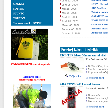
Junij 22. 2026
SOKKIA
ESTWING geolo
Junij 05. 2026
ADA AeroTemp 3
SOPPEC
Maj 26. 2026
Detektor instal
Maj 14. 2026
SUUNTO
GARMIN Zumo X
April 15. 2026
TOPCON
POMLADNA PRO
April 01. 2026
Tovarna meril KOVINE
Gradbeni lase
Marec 03. 2026
Robusten laser
Februar 05. 2026
Akustična kame
Januar 19. 2026
..................................................................
Posebej izbrani izdelki:
RICHTER Meter 50m na enojni vilici
Tračni meter 50
VODOODPORNI zvezki in pisala
Dolžina 50m, šir
Merilni trak zašč
Ergonomski ročaj 
Večja slika
Markirni spreji
Več podrobnosti
označevanje na terenu
ADA COSMO 40 Laserski meter
Laserski meter
Domet 40m
Natančnost +/- 2
Posredno merjenje
Več podrobnosti