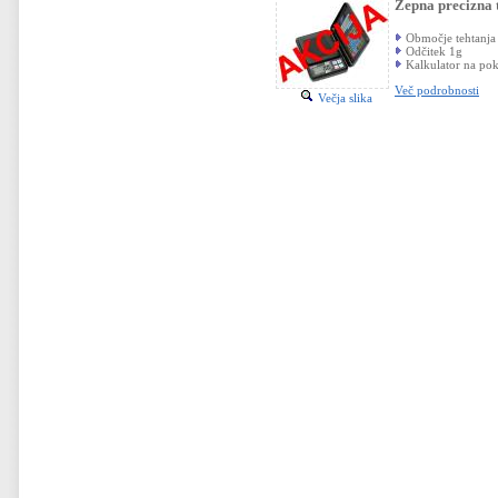
Žepna precizn
Območje tehtanja 
Odčitek 1g
Kalkulator na po
Več podrobnosti
Večja slika