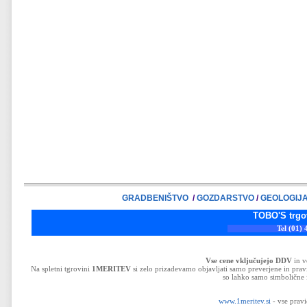
GRADBENIŠTVO
/
GOZDARSTVO
/
GEOLOGIJ
TOBO'S trgovina d.o.o
Tel (01) 43-32-33
Vse cene vključujejo DDV
in v
Na spletni tgrovini
1MERITEV
si zelo prizadevamo objavljati samo preverjene in prav
so lahko samo simbolične i
www.1meritev.si
- vse pravi