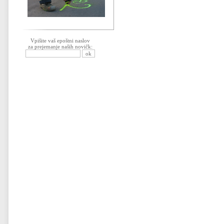
Vpišite vaš epoštni naslov
za prejemanje naših novičk: