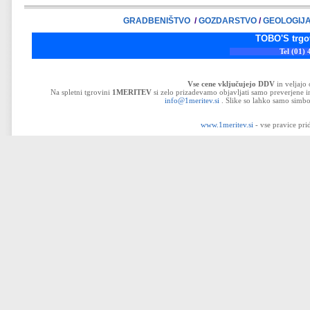
GRADBENIŠTVO
/
GOZDARSTVO
/
GEOLOGIJ
TOBO'S trgovina d.o.o
Tel (01) 43-32-33
Vse cene vključujejo DDV
in veljajo
Na spletni tgrovini
1MERITEV
si zelo prizadevamo objavljati samo preverjene in
info@1meritev.si
. Slike so lahko samo simbo
www.1meritev.si
- vse pravice pri