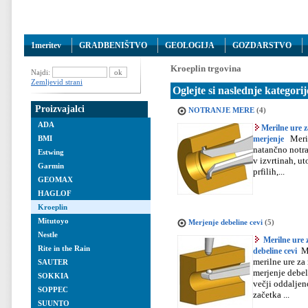
1meritev
GRADBENIŠTVO
GEOLOGIJA
GOZDARSTVO
Kroeplin trgovina
Najdi:
Zemljevid strani
Oglejte si naslednje kategorij
Proizvajalci
NOTRANJE MERE
(4)
ADA
Merilne ure z
Meri
merjenje
BMI
natančno notra
Estwing
v izvrtinah, ut
Garmin
prfilih,...
GEOMAX
HAGLOF
Kroeplin
Mitutoyo
Merjenje debeline cevi
(5)
Nestle
Merilne ure 
Rite in the Rain
M
debeline cevi
merilne ure za
SAUTER
merjenje debel
SOKKIA
večji oddaljen
SOPPEC
začetka ...
SUUNTO