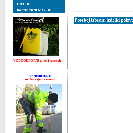
TOPCON
Tovarna meril KOVINE
Posebej izbrani izdelki poizv
VODOODPORNI zvezki in pisala
Markirni spreji
označevanje na terenu