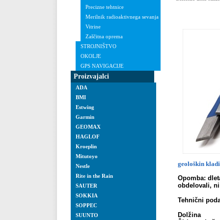
Precizne tehtnice
Merilnik radioaktivnega sevanja
Vitrine
Zaščitna oprema
STROJNIŠTVO
OKOLJE
GPS NAVIGACIJE
Proizvajalci
ADA
BMI
Estwing
Garmin
GEOMAX
HAGLOF
Kroeplin
Mitutoyo
geološkin klad
Nestle
Rite in the Rain
Opomba: dleta
obdelovali, ni
SAUTER
.
SOKKIA
Tehnični poda
SOPPEC
.
Dolžina 1
SUUNTO