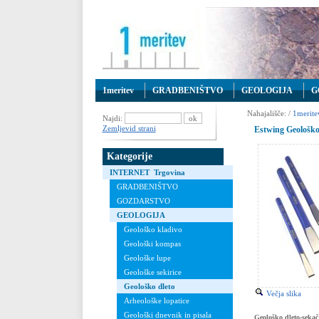
1meritev
GRADBENIŠTVO
GEOLOGIJA
G
Nahajališče: /
1merite
Najdi:
Zemljevid strani
Estwing Geološko
Kategorije
INTERNET Trgovina
GRADBENIŠTVO
GOZDARSTVO
GEOLOGIJA
Geološko kladivo
Geološki kompas
Geološke lupe
Geološke sekirice
Geološko dleto
Večja slika
Arheološke lopatice
Geološki dnevnik in pisala
Geološko dleto-seka