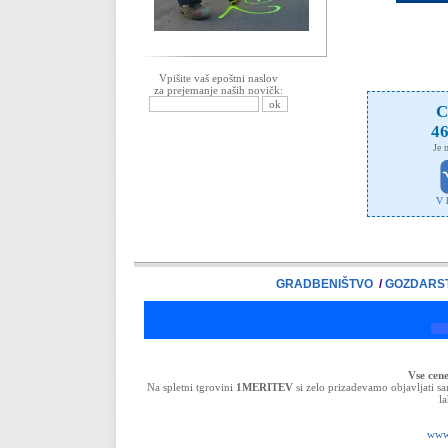
Vpišite vaš epoštni naslov
za prejemanje naših novičk:
C
46
Je n
V 
GRADBENIŠTVO
/
GOZDARS
TOBO'S tr
Te
Vse cen
Na spletni tgrovini
1MERITEV
si zelo prizadevamo objavljati sa
l
www.