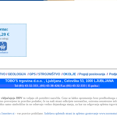
.
ena:
,20 €
a zalogi.
košarico
TVO
/
GEOLOGIJA
/
GPS
/
STROJNIŠTVO
/
OKOLJE
/
Pogoji poslovanja
/
Podje
govina d.o.o. , Ljubljana , Celovška 53, 1000 LJUBLJANA
l (01) 43-32-333 , (01) 43-38-426| Fax (01)
43-32-333 |
E-pošta
|
e vključujejo DDV
in veljajo ob potrditvi naročila. Cene se lahko spremenijo brez predhodnega o
mo preverjene in pravilne podatke; če na naši strani odkrijete neresnične, oziroma neustrezne in
ahko samo simbolične in ne odsevajo vedno dejanskega stanja, za kar na odgovarja spletna trgovi
1meritev.si
- vse pravice pridržane.
Izdelava spletnih strani in spletno gostovanje www.normstud