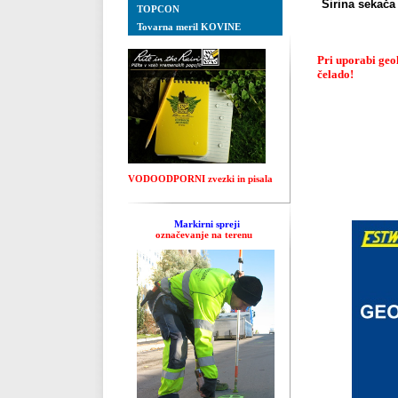
Širina seka
TOPCON
Tovarna meril KOVINE
Pri uporabi geol
čelado!
VODOODPORNI zvezki in pisala
Markirni spreji
označevanje na terenu