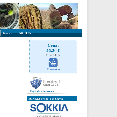
Novice
AKCIJA
Cena:
46,20 €
Je na zalogi.
V košarico
Št. izdelkov: 0
Cena: 0,00 €
Poglejte v košarico
SOKKIA Prodaja in Servis