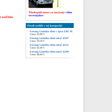
Tele
skops
ki meter za mer
jenje
višine
tovornjakov
n zaščitno
Ostali artikli v tej kategoriji:
Estwing Geološko dleto s špico ERC-9C
Cena: 43,88 €
Estwing Geološko dleto-sekač 42507
Cena: 39,20 €
Estwing Geološko dleto-sekač 42512
Cena: 42,40 €
Estwing Geološko dleto-sekač 42509
Cena: 48,60 €