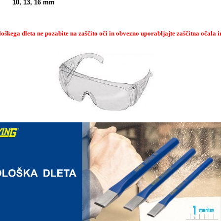
ča 10, 13, 16 mm
oškega dleta ne pozabite na zaščito oči in obvezno uporabljajte zaščitna očala i