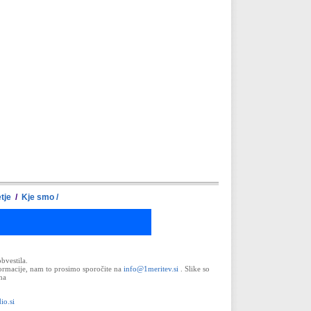
tje
/
Kje smo /
bvestila.
formacije, nam to prosimo sporočite na
info@1meritev.si
. Slike so
na
io.si