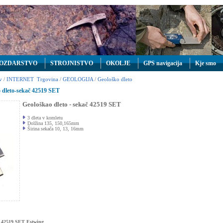
OZDARSTVO
STROJNISTVO
OKOLJE
GPS navigacija
Kje smo
v
/
INTERNET Trgovina
/
GEOLOGIJA
/
Geološko dleto
 dleto-sekač 42519 SET
Geološkao dleto - sekač 42519 SET
3 dleta v komletu
Dolžina 135, 150,165mm
Širina sekača 10, 13, 16mm
č 42519 SET Estwing