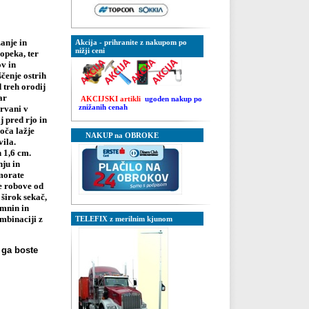
anje in
Akcija - prihranite z nakupom po
nižji ceni
opeka, ter
ov in
ščenje ostrih
 treh orodij
ar
AKCIJSKI artikli
ugoden nakup po
znižanih cenah
rvani v
j pred rjo in
oča lažje
NAKUP na OBROKE
vila.
n 1,6 cm.
nju in
 morate
re robove od
širok sekač,
amnin in
mbinaciji z
TELEFIX z merilnim kjunom
 ga boste