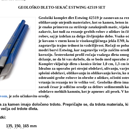
GEOLOŠKO DLETO-SEKAČ ESTWING 42519 SET
Geološki komplet
dlet Estwing 42519 je zasnovan za rez
oblikovanje utrjenih materialov, kot so kamen, beton in 
je enako primeren za striženje zataknjenih matic, vijak
zakovic, kot tudi za rezanje grobih robov z ulitkov in či
robov, saj je izdelan za dolgo življenjsko dobo. Vsako od
je kovano v enem kosu iz visokoogljičnega jekla EN9, k
zagotavlja trajno trdnost in vzdržljivost.
Ročaji so poba
modri barvi Estwing, kar zagotavlja večjo zaščito orodi
korozijo. Šesterokotni profil ročaja vsakega dleta omog
držanje, ne da bi vas skrbelo, da se bodo med uporabo z
Komplet vključuje dleto s konico širine 1,0 cm, 1,3 cm i
Idealno za uporabo pri strojni obdelavi, ulivanju, varje
splošni obdelavi, oblikovanju in oblikovanju kovin, ko
odstraniti grobe robove in obrobe z ulitkov, očistiti ost
vrtanja in rezanja ter še veliko več.
Geološko dleto ima 
zaradi česar je odlično orodje za delitev sedimentnih k
obdelavo mehkih kamnin, kot je apnenec ali pesek. V ko
ivom
,
je zelo učinkovito orodje.
 za kamen imajo določeno trdoto. Prepričajte se, da trdota materiala, ki
 večja od trdote dleta.
tki:
35, 150, 165 mm