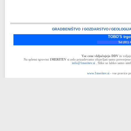
GRADBENIŠTVO
/
GOZDARSTVO
/
GEOLOGIJ
TOBO'S trgovina d.o.o
Tel (01) 43-32-33
Vse cene vključujejo DDV
in velja
Na spletni tgrovini
1MERITEV
si zelo prizadevamo objavljati samo preverjene 
info@1meritev.si
. Slike so lahko samo simb
www.1meritev.si
- vse pravice p