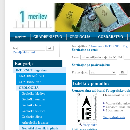
1meritev
GRADBENIŠTVO
GEOLOGIJA
GOZDARSTVO
Nahajališče: /
1meritev
/
INTERNET Trgov
Najdi:
Sortirajte po ceni:
Zemljevid strani
Cena:
Od:
Kategorije
Sortirajte po proizvajalcu:
INTERNET Trgovina
Proizvajalci:
GRADBENIŠTVO
GOZDARSTVO
Izdelki v ponudbi:
GEOLOGIJA
Oznacevalna tablica E Fotografsko do
Geološko kladivo
Označevalna tab
Geološki kompas
Vzorec šahovnice, 
Geološke lupe
Označeni strani n
10cm merilo
Geološke sekirice
Geološko dleto
Več podrobnosti
Arheološke lopatice
Večja slika
Geološki dnevnik in pisala
Velikosna tablica