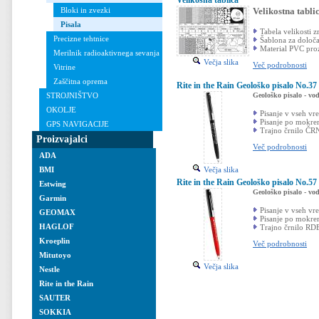
Velikostna tabli
Bloki in zvezki
Pisala
Tabela velikosti z
Precizne tehtnice
Šablona za določan
Material PVC pro
Merilnik radioaktivnega sevanja
Večja slika
Več podrobnosti
Vitrine
Zaščitna oprema
Rite in the Rain Geološko pisalo No.
Geološko pisalo - v
STROJNIŠTVO
OKOLJE
Pisanje v vseh vr
Pisanje po mokre
GPS NAVIGACIJE
Trajno črnilo ČR
Proizvajalci
Več podrobnosti
ADA
Večja slika
BMI
Rite in the Rain Geološko pisalo No.
Estwing
Geološko pisalo - v
Garmin
Pisanje v vseh vr
GEOMAX
Pisanje po mokre
HAGLOF
Trajno črnilo RD
Kroeplin
Več podrobnosti
Mitutoyo
Večja slika
Nestle
Rite in the Rain
SAUTER
SOKKIA