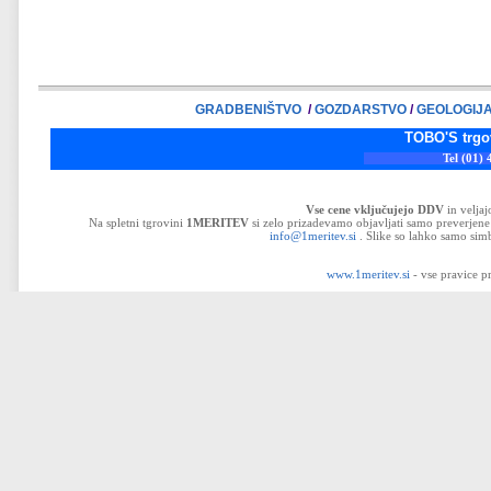
GRADBENIŠTVO
/
GOZDARSTVO
/
GEOLOGIJ
TOBO'S trgovina d.o.o
Tel (01) 43-32-33
Vse cene vključujejo DDV
in velja
Na spletni tgrovini
1MERITEV
si zelo prizadevamo objavljati samo preverjene 
info@1meritev.si
. Slike so lahko samo simb
www.1meritev.si
- vse pravice p