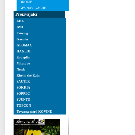
OKOLJE
GPS NAVIGACIJE
Proizvajalci
ADA
BMI
Estwing
Garmin
GEOMAX
HAGLOF
Kroeplin
Mitutoyo
Nestle
Rite in the Rain
SAUTER
SOKKIA
SOPPEC
SUUNTO
TOPCON
Tovarna meril KOVINE