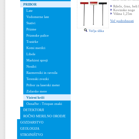
PRIBOR
Rdeče, črno, beli 
Kovinske noge
Late
Višina 1,25m
Vodomerne late
Več podrobnosti
Stativi
Prizme
Večja slika
Prizmske palice
Trasirke
Kotni merilci
Libele
Markirni spreji
Nosilci
Razmerniki in ravnila
Terenski zvezki
Pribor za laserski meter
Zidarske mere
Vizirni križi
Označbe - Triopan znaki
DETEKTORJI
ROČNO MERILNO ORODJE
GOZDARSTVO
GEOLOGIJA
STROJNIŠTVO