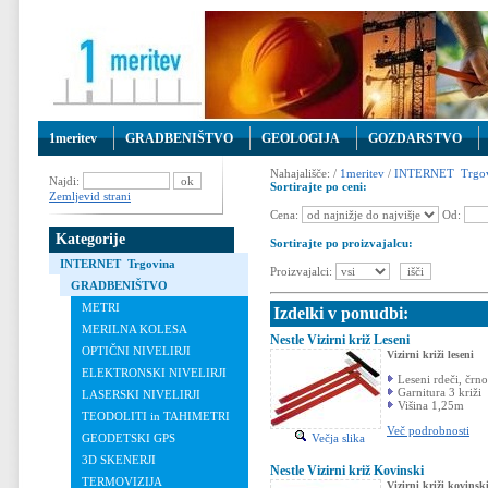
1meritev
GRADBENIŠTVO
GEOLOGIJA
GOZDARSTVO
Nahajališče: /
1meritev
/
INTERNET Trgov
Najdi:
Sortirajte po ceni:
Zemljevid strani
Cena:
Od:
Kategorije
Sortirajte po proizvajalcu:
INTERNET Trgovina
Proizvajalci:
GRADBENIŠTVO
METRI
Izdelki v ponudbi:
MERILNA KOLESA
Nestle Vizirni križ Leseni
OPTIČNI NIVELIRJI
Vizirni križi leseni
ELEKTRONSKI NIVELIRJI
Leseni rdeči, črno,
Garnitura 3 križi
LASERSKI NIVELIRJI
Višina 1,25m
TEODOLITI in TAHIMETRI
Več podrobnosti
Večja slika
GEODETSKI GPS
3D SKENERJI
Nestle Vizirni križ Kovinski
TERMOVIZIJA
Vizirni križi kovinsk