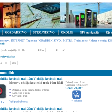
GOZDARSTVO
STROJNISTVO
OKOLJE
GPS navigacija
Kje 
meritev
/
INTERNET Trgovina
/
GRADBENIŠTVO
/
METRI
/
Tračni metri
/
Meter v ohišju KO
eni:
Od:
€ Do:
€
proizvajalcu:
 ponudbi:
ohišku kovinski trak 10m V ohišju kovinski trak
Meter v ohišju kovinski trak 10m BMI
Dobavljivost: 7 dni
Garancija: 12 mesecev
Cena: 29,20 €
Dolžina 10m, širina traku 10mm
Razdelba v mm
Kovinski trak
V košarico
Več podrobnosti
lika
ohišku kovinski trak 20m V ohišju kovinski trak