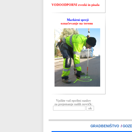
VODOODPORNI zvezki in pisala
Markirni spreji
označevanje na terenu
Vpišite vaš epoštni naslov
za prejemanje naših novičk:
GRADBENIŠTVO
/
GOZD