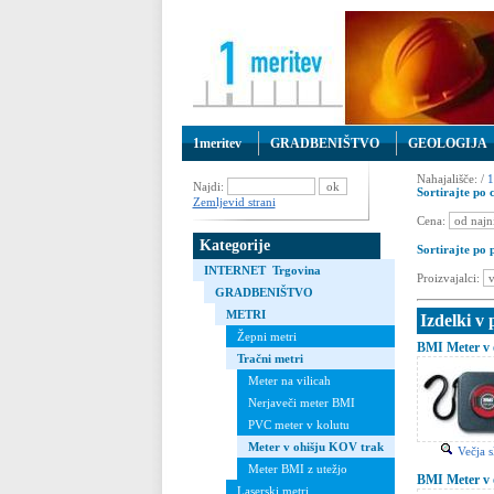
1meritev
GRADBENIŠTVO
GEOLOGIJA
Nahajališče: /
1
Najdi:
Sortirajte po c
Zemljevid strani
Cena:
Kategorije
Sortirajte po 
INTERNET Trgovina
Proizvajalci:
GRADBENIŠTVO
METRI
Izdelki v
Žepni metri
BMI Meter v 
Tračni metri
Meter na vilicah
Nerjaveči meter BMI
PVC meter v kolutu
Meter v ohišju KOV trak
Večja s
Meter BMI z utežjo
BMI Meter v 
Laserski metri