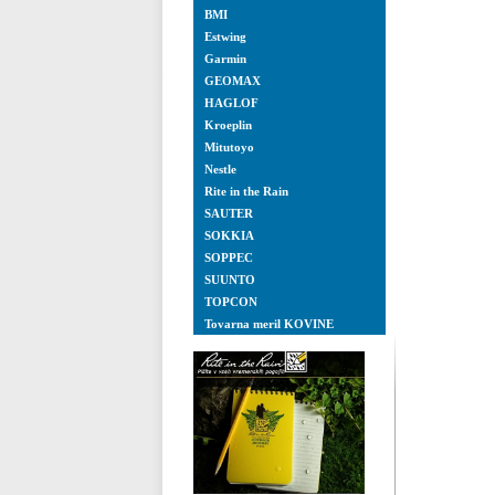
BMI
Estwing
Garmin
GEOMAX
HAGLOF
Kroeplin
Mitutoyo
Nestle
Rite in the Rain
SAUTER
SOKKIA
SOPPEC
SUUNTO
TOPCON
Tovarna meril KOVINE