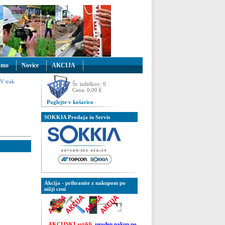
smo
Novice
AKCIJA
V trak
Št. izdelkov: 0
Cena: 0,00 €
Poglejte v košarico
SOKKIA Prodaja in Servis
Akcija - prihranite z nakupom po
nižji ceni
AKCIJSKI artikli
ugoden nakup po