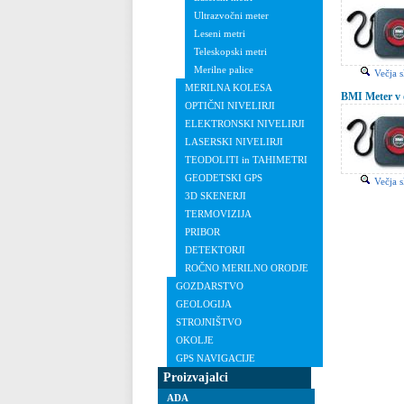
Ultrazvočni meter
Leseni metri
Teleskopski metri
Merilne palice
Večja s
MERILNA KOLESA
BMI Meter v 
OPTIČNI NIVELIRJI
ELEKTRONSKI NIVELIRJI
LASERSKI NIVELIRJI
TEODOLITI in TAHIMETRI
GEODETSKI GPS
Večja s
3D SKENERJI
TERMOVIZIJA
PRIBOR
DETEKTORJI
ROČNO MERILNO ORODJE
GOZDARSTVO
GEOLOGIJA
STROJNIŠTVO
OKOLJE
GPS NAVIGACIJE
Proizvajalci
ADA