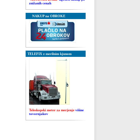
znižanih cenah
NAKUP na OBROKE
TELEFIX z merilnim kjunom
Tele
skops
ki meter za mer
jenje
višine
tovornjakov