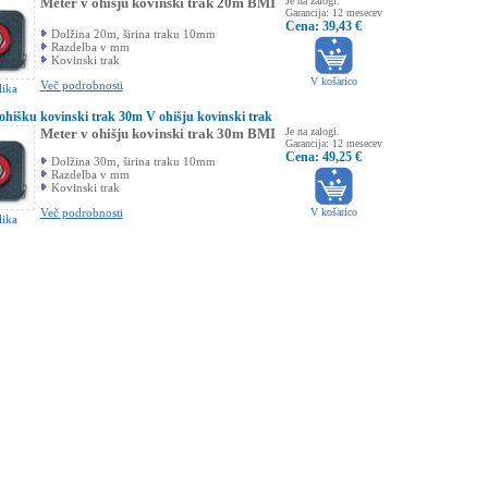
Meter v ohišju kovinski trak 20m BMI
Je na zalogi.
Garancija: 12 mesecev
Cena: 39,43 €
Dolžina 20m, širina traku 10mm
Razdelba v mm
Kovinski trak
V košarico
Več podrobnosti
lika
ohišku kovinski trak 30m V ohišju kovinski trak
Meter v ohišju kovinski trak 30m BMI
Je na zalogi.
Garancija: 12 mesecev
Cena: 49,25 €
Dolžina 30m, širina traku 10mm
Razdelba v mm
Kovinski trak
Več podrobnosti
V košarico
lika