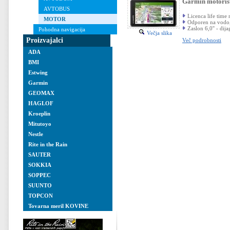
Garmin motor
AVTOBUS
Licenca life time
MOTOR
Odporen na vodo, p
Zaslon 6,0'' - dij
Pohodna navigacija
Večja slika
Proizvajalci
Več podrobnosti
ADA
BMI
Estwing
Garmin
GEOMAX
HAGLOF
Kroeplin
Mitutoyo
Nestle
Rite in the Rain
SAUTER
SOKKIA
SOPPEC
SUUNTO
TOPCON
Tovarna meril KOVINE