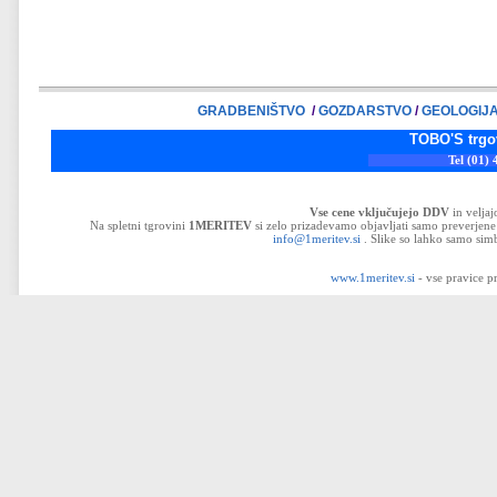
GRADBENIŠTVO
/
GOZDARSTVO
/
GEOLOGIJ
TOBO'S trgovina d.o.o
Tel (01) 43-32-33
Vse cene vključujejo DDV
in velja
Na spletni tgrovini
1MERITEV
si zelo prizadevamo objavljati samo preverjene 
info@1meritev.si
. Slike so lahko samo simb
www.1meritev.si
- vse pravice p