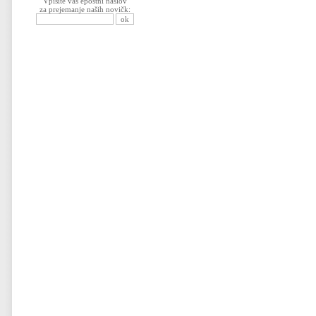
Vpišite vaš epoštni naslov
za prejemanje naših novičk: