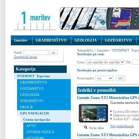
1meritev
GRADBENIŠTVO
GEOLOGIJA
GOZDARSTVO
Nahajališče: /
1meritev
/
INTERNET Trgov
Najdi:
Sortirajte po ceni:
Zemljevid strani
Cena:
Od:
Kategorije
Sortirajte po proizvajalcu:
INTERNET Trgovina
Proizvajalci:
GRADBENIŠTVO
GOZDARSTVO
Izdelki v ponudbi:
GEOLOGIJA
Garmin Zumo XT2 Motoristična GPS n
STROJNIŠTVO
Garmin motori
OKOLJE
Licenca life time
GPS NAVIGACIJE
Odporen na vodo, p
Zaslon 6,0'' - dij
Cestna navigacija
AVTO
Več podrobnosti
Večja slika
TOVRNA VOZILA
Garmin Zumo XT3 Motoristična GPS n
AVTODOM