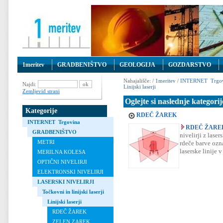
1meritev
GRADBENIŠTVO
GEOLOGIJA
GOZDARSTVO
Nahajališče: /
1meritev
/
INTERNET Trgov
Najdi:
Linijski laserji
Zemljevid strani
Oglejte si naslednje kategorij
Kategorije
RDEČ ŽAREK
INTERNET Trgovina
RDEČ ŽARE
GRADBENIŠTVO
nivelirji z lase
METRI
rdeče barve ozn
laserske linije v
MERILNA KOLESA
OPTIČNI NIVELIRJI
ELEKTRONSKI NIVELIRJI
LASERSKI NIVELIRJI
Točkovni in linijski laserji
Linijski laserji
RDEČ ŽAREK
ZELEN ZAREK