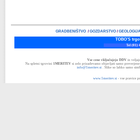
GRADBENIŠTVO
/
GOZDARSTVO
/
GEOLOGIJ
TOBO'S trgovina d.o.o
Tel (01) 43-32-33
Vse cene vključujejo DDV
in velja
Na spletni tgrovini
1MERITEV
si zelo prizadevamo objavljati samo preverjene 
info@1meritev.si
. Slike so lahko samo simb
www.1meritev.si
- vse pravice p