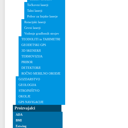
Točkovni laserji
Talni laserji
Pribor za linjske laserje
Rotacijski laserji
Cevni laserji
Vodenje gradbenih strojev
TEODOLITI in TAHIMETRI
GEODETSKI GPS
3D SKENERJI
TERMOVIZIJA
PRIBOR
DETEKTORJI
ROČNO MERILNO ORODJE
GOZDARSTVO
GEOLOGIJA
STROJNIŠTVO
OKOLJE
GPS NAVIGACIJE
Proizvajalci
ADA
BMI
Estwing