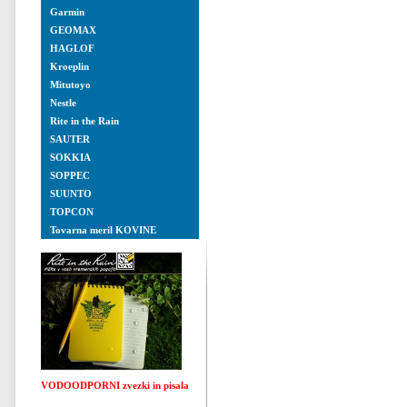
Garmin
GEOMAX
HAGLOF
Kroeplin
Mitutoyo
Nestle
Rite in the Rain
SAUTER
SOKKIA
SOPPEC
SUUNTO
TOPCON
Tovarna meril KOVINE
VODOODPORNI zvezki in pisala