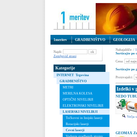
1meritev
GRADBENIŠTVO
GEOLOGIJA
Nahajališče: /
1
Najdi:
Sortirajte po c
Zemljevid strani
Cena:
Kategorije
Sortirajte po 
INTERNET Trgovina
Proizvajalci:
GRADBENIŠTVO
METRI
Izdelki v
MERILNA KOLESA
NEDO TUBUS 2
OPTIČNI NIVELIRJI
ELEKTRONSKI NIVELIRJI
LASERSKI NIVELIRJI
Večja s
Točkovni in linijski laserji
Rotacijski laserji
Cevni laserji
GEOMAX Zeta1
Vodenje gradbenih strojev