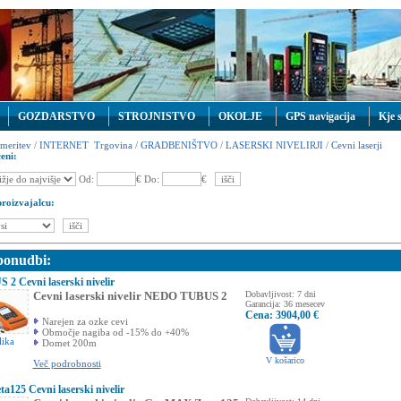
GOZDARSTVO
STROJNISTVO
OKOLJE
GPS navigacija
Kje 
meritev
/
INTERNET Trgovina
/
GRADBENIŠTVO
/
LASERSKI NIVELIRJI
/
Cevni laserji
eni:
Od:
€ Do:
€
proizvajalcu:
 ponudbi:
 Cevni laserski nivelir
Cevni laserski nivelir NEDO TUBUS 2
Dobavljivost: 7 dni
Garancija: 36 mesecev
Cena: 3904,00 €
Narejen za ozke cevi
Območje nagiba od -15% do +40%
lika
Domet 200m
V košarico
Več podrobnosti
25 Cevni laserski nivelir