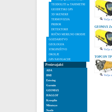
TEODOLITI in TAHIMETRI
GEODETSKI GPS
3D SKENERJI
Večja s
TERMOVIZIJA
PRIBOR
GEOMAX Zeta1
DETEKTORJI
ROČNO MERILNO ORODJE
GOZDARSTVO
GEOLOGIJA
Večja s
STROJNIŠTVO
OKOLJE
TOPCON TP-L6
GPS NAVIGACIJE
Proizvajalci
ADA
Večja s
BMI
Estwing
Garmin
GEOMAX
HAGLOF
Kroeplin
Mitutoyo
Nestle