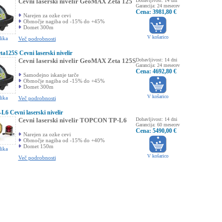
Cevni laserski nivelir GeoMAX Zeta 125
Dobavljivost: 14 dni
Garancija: 24 mesecev
Cena: 3981,80 €
Narejen za ozke cevi
Območje nagiba od -15% do +45%
Domet 300m
V košarico
lika
Več podrobnosti
25S Cevni laserski nivelir
Cevni laserski nivelir GeoMAX Zeta 125S
Dobavljivost: 14 dni
Garancija: 24 mesecev
Cena: 4692,80 €
Samodejno iskanje tarče
Območje nagiba od -15% do +45%
Domet 300m
V košarico
lika
Več podrobnosti
 Cevni laserski nivelir
Cevni laserski nivelir TOPCON TP-L6
Dobavljivost: 14 dni
Garancija: 60 mesecev
Cena: 5490,00 €
Narejen za ozke cevi
Območje nagiba od -15% do +40%
Domet 150m
lika
V košarico
Več podrobnosti