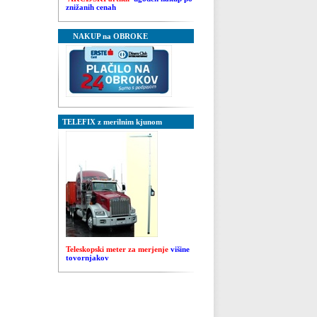
znižanih cenah
NAKUP na OBROKE
TELEFIX z merilnim kjunom
Tele
skops
ki meter za mer
jenje
višine
tovornjakov