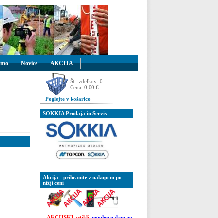
smo
Novice
AKCIJA
Št. izdelkov: 0
Cena: 0,00 €
Poglejte v košarico
SOKKIA Prodaja in Servis
Akcija - prihranite z nakupom po
nižji ceni
AKCIJSKI artikli
ugoden nakup po