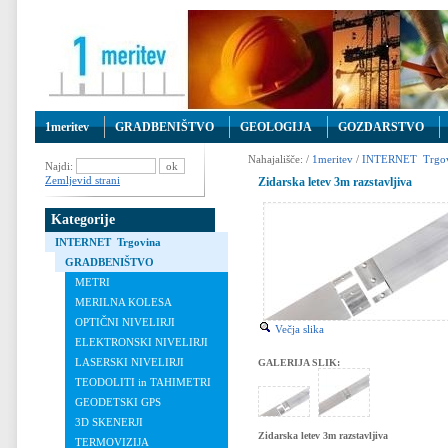
1meritev
GRADBENIŠTVO
GEOLOGIJA
GOZDARSTVO
Nahajališče: /
1meritev
/
INTERNET Trgov
Najdi:
Zemljevid strani
Zidarska letev 3m razstavljiva
Kategorije
INTERNET Trgovina
GRADBENIŠTVO
METRI
MERILNA KOLESA
OPTIČNI NIVELIRJI
Večja slika
ELEKTRONSKI NIVELIRJI
LASERSKI NIVELIRJI
GALERIJA SLIK:
TEODOLITI in TAHIMETRI
GEODETSKI GPS
3D SKENERJI
Zidarska letev 3m razstavljiva
TERMOVIZIJA