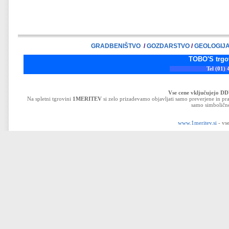
GRADBENIŠTVO
/
GOZDARSTVO
/
GEOLOGIJ
TOBO'S trgovina d.o.o
Tel (01) 43-32-33
Vse cene vključujejo D
Na spletni tgrovini
1MERITEV
si zelo prizadevamo objavljati samo preverjene in pra
samo simbolične
www.1meritev.si
- vse