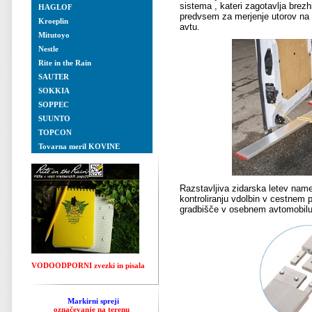
sistema , kateri zagotavlja brez
HAGLOF
predvsem za merjenje utorov na 
Kroeplin
avtu.
Mitutoyo
Nestle
Rite in the Rain
SAUTER
SOKKIA
SOPPEC
SUUNTO
TOPCON
Tovarna meril KOVINE
Razstavljiva zidarska letev name
kontroliranju vdolbin v cestnem p
gradbišče v osebnem avtomobilu
VODOODPORNI zvezki in pisala
Markirni spreji
označevanje na terenu