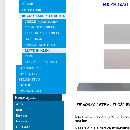
RAZSTAVL
PRIBOR
DETEKTORJI
ROČNO MERILNO ORODJE
LIBELE- vodne tehtnice
MAGNETNE LIBELE
ELEKTRONSKE LIBELE
NAKLONSKE LIBELE
LIBELA - KOTOMER
LETVE IN KLINI
CEVNE LIBELE
KOTOMER KOVINSKI
GOZDARSTVO
GEOLOGIJA
STROJNIŠTVO
OKOLJE
GPS NAVIGACIJE
Proizvajalci
ADA
ZIDARSKA LETEV - ZLOŽLJIVA i
BMI
Estwing
Izravnalna - nivelacijska zidars
ravnine
Garmin
GEOMAX
Razstavljiva zidarska izravnalna 