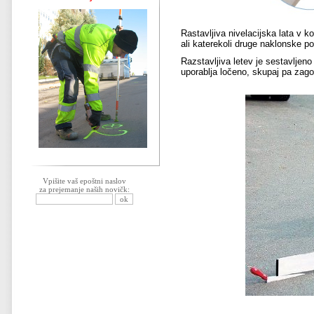
Rastavljiva nivelacijska lata v k
ali katerekoli druge naklonske po
Razstavljiva letev je sestavljeno 
uporablja ločeno, skupaj pa zago
Vpišite vaš epoštni naslov
za prejemanje naših novičk: